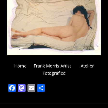
Home
Frank Morris Artist
Atelier
Fotografico
F
M
E
S
a
a
m
h
c
st
ai
ar